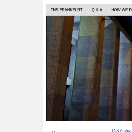
TNS FRANKFURT
Q & A
HOW WE 
TNS Archiv