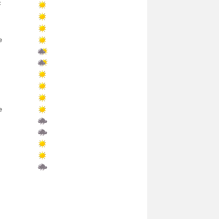
F
e
e