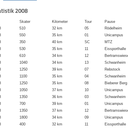
tistik 2008
Skater
Kilometer
Tour
Pause
8
510
32 km
05
Rödelheim
8
550
35 km
01
Unicampus
8
350
40 km
SC
MTZ
8
530
35 km
11
Eissporthalle
8
610
34 km
12
Bertramswies
8
1040
34 km
13
Schwanheim
8
1250
39 km
07
Rebstock
8
1100
35 km
04
Schwanheim
8
1250
35 km
08
Bieberer Berg
8
1050
37 km
10
Unicampus
8
1350
36 km
03
Schwanheim
8
700
39 km
01
Unicampus
8
1350
37 km
12
Bertramswies
8
1800
34 km
09
Unicampus
8
400
32 km
11
Eissporthalle