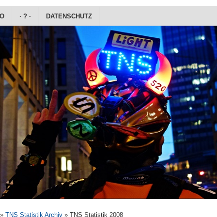
DO
· ? ·
DATENSCHUTZ
»
TNS Statistik Archiv
»
TNS Statistik 2008