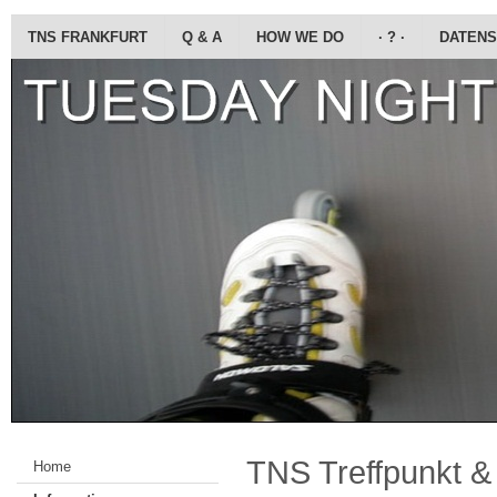
TNS FRANKFURT
Q & A
HOW WE DO
· ? ·
DATENS
TNS Treffpunkt & 
Home