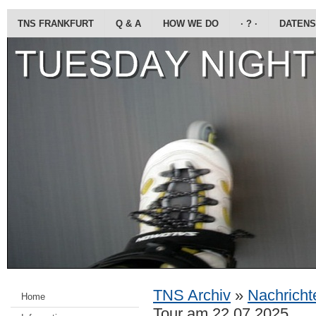
TNS FRANKFURT
Q & A
HOW WE DO
· ? ·
DATENS
TNS Archiv
»
Nachrichte
Home
Tour am 22.07.2025