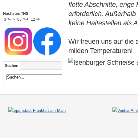
flotte Abschnitte, enge
erforderlich. Außerhal
Nächstes TNS:
3
0
5
1
2
Tag/e
Std.
Min.
keine Haltestellen als
Wir freuen uns auf di
milden Temperaturen!
Suchen