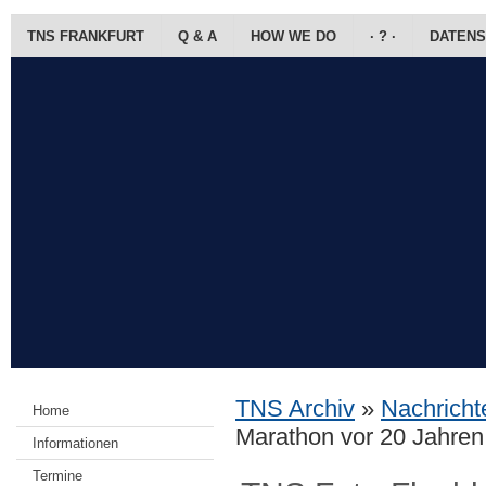
TNS FRANKFURT
Q & A
HOW WE DO
· ? ·
DATENS
TNS Archiv
»
Nachrichte
Home
Marathon vor 20 Jahren
Informationen
Termine