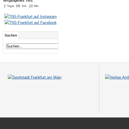
Vergangenes TNS:
2
0
9
1
0
Tag/e
Std.
Min.
Suchen