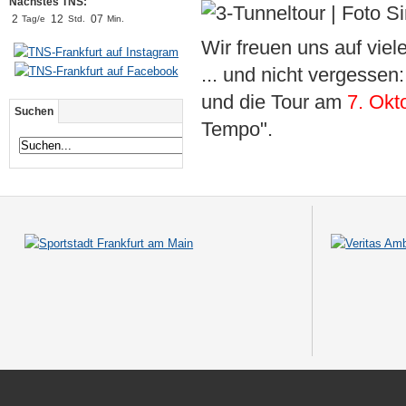
Nächstes TNS:
2
1
2
0
7
Tag/e
Std.
Min.
Wir freuen uns auf vie
... und nicht vergesse
und die Tour am
7. Okt
Suchen
Tempo".