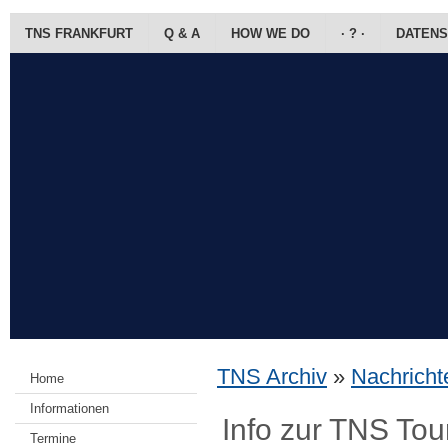
TNS FRANKFURT
Q & A
HOW WE DO
· ? ·
DATENS
TNS Archiv
»
Nachrichte
Home
Informationen
Info zur TNS To
Termine