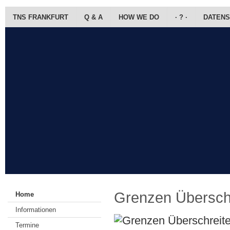
TNS FRANKFURT
Q & A
HOW WE DO
· ? ·
DATENS
Grenzen Übersch
Home
Informationen
Termine