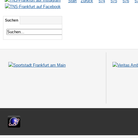
Start
Zurück
574
575
576
5
Suchen