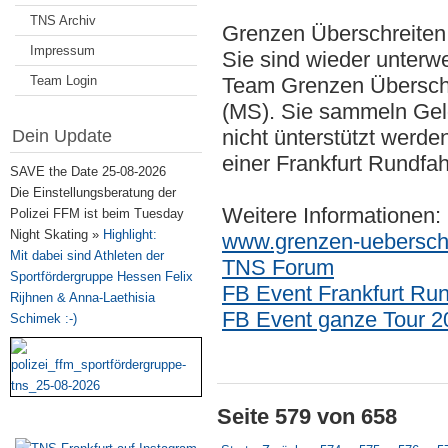
TNS Archiv
Grenzen Überschreiten
Impressum
Sie sind wieder unterwe
Team Login
Team Grenzen Überschre
(MS). Sie sammeln Geld 
nicht ünterstützt werden
Dein Update
einer Frankfurt Rundfah
SAVE the Date 25-08-2026
Die Einstellungsberatung der
Weitere Informationen:
Polizei FFM ist beim Tuesday
Night Skating »
Highlight:
www.grenzen-ueberschr
Mit dabei sind Athleten der
TNS Forum
Sportfördergruppe Hessen Felix
FB Event Frankfurt Run
Rijhnen & Anna-Laethisia
FB Event ganze Tour 2
Schimek :-)
Seite 579 von 658