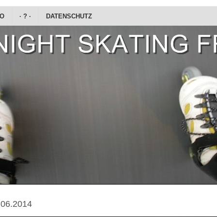
DO
· ? ·
DATENSCHUTZ
.06.2014