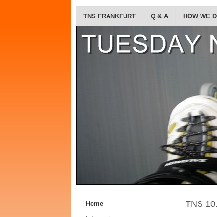
TNS FRANKFURT
Q & A
HOW WE 
TNS 10
Home