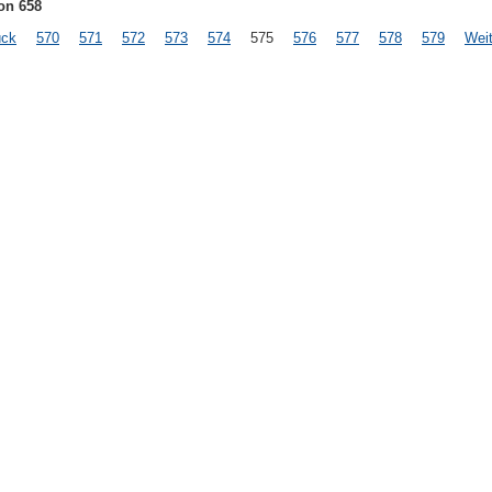
on 658
ück
570
571
572
573
574
575
576
577
578
579
Weit