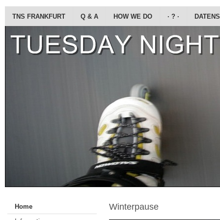
TNS FRANKFURT
Q & A
HOW WE DO
· ? ·
DATENS
Winterpause
Home