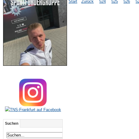
Start
Zurück
524
525
526
5
Suchen