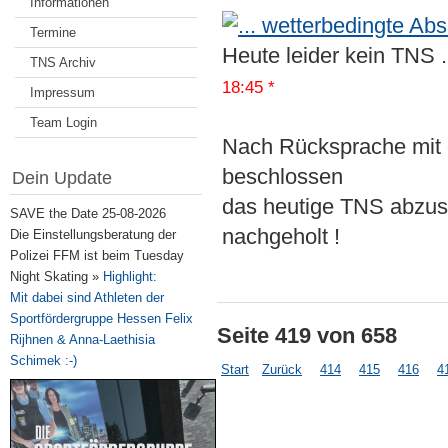
Informationen
Termine
Heute lei
TNS Archiv
18:45 *
Impressum
Team Login
Nach Rücksprache mit 
beschlossen
Dein Update
das heutige TNS abzus
SAVE the Date 25-08-2026
nachgeholt !
Die Einstellungsberatung der
Polizei FFM ist beim Tuesday
Night Skating »
Highlight:
Mit dabei sind Athleten der
Sportfördergruppe Hessen Felix
Seite 419 von 658
Rijhnen & Anna-Laethisia
Schimek :-)
Start
Zurück
414
415
416
4