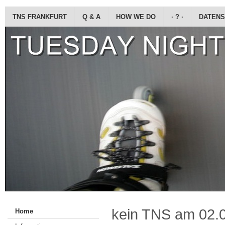
TNS FRANKFURT
Q & A
HOW WE DO
· ? ·
DATENS
kein TNS am 02.
Home