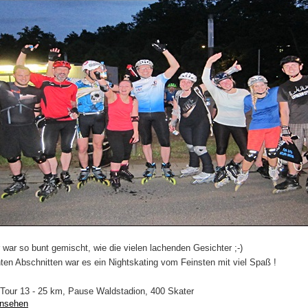
war so bunt gemischt, wie die vielen lachenden Gesichter ;-)
hten Abschnitten war es ein Nightskating vom Feinsten mit viel Spaß !
 Tour 13 - 25 km, Pause Waldstadion, 400 Skater
ansehen