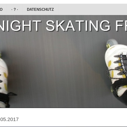
DO
· ? ·
DATENSCHUTZ
.05.2017