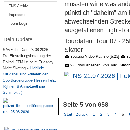
mussten wir etwas ande
TNS Archiv
pünktlich "daheim" am 
Impressum
abwechselnden Strecke
Team Login
ausgefallenen Light-To
Dein Update
Tourdaten: Tour 07 - 25
Skater
SAVE the Date 25-08-2026
Die Einstellungsberatung der
Youtube Video Patrizio [6:23]
Yo
Polizei FFM ist beim Tuesday
92 Fotos ansehen [von Jörg, Simon
Night Skating »
Highlight:
Mit dabei sind Athleten der
Sportfördergruppe Hessen Felix
Rijhnen & Anna-Laethisia
Schimek :-)
Seite 5 von 658
Start
Zurück
1
2
3
4
5