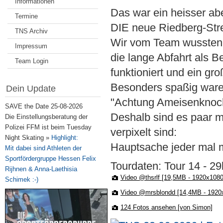
Informationen
Das war ein heisser ab
Termine
DIE neue Riedberg-Str
TNS Archiv
Wir vom Team wussten 
Impressum
die lange Abfahrt als B
Team Login
funktioniert und ein gr
Besonders spaßig waren
Dein Update
"Achtung Ameisenknoc
SAVE the Date 25-08-2026
Deshalb sind es paar m
Die Einstellungsberatung der
Polizei FFM ist beim Tuesday
verpixelt sind:
Night Skating »
Highlight:
Hauptsache jeder mal m
Mit dabei sind Athleten der
Sportfördergruppe Hessen Felix
Tourdaten: Tour 14 - 
Rijhnen & Anna-Laethisia
Video @thsrlf [19,5MB - 1920x108
Schimek :-)
Video @mrsblondd [14,4MB - 1920
124 Fotos ansehen [von Simon]