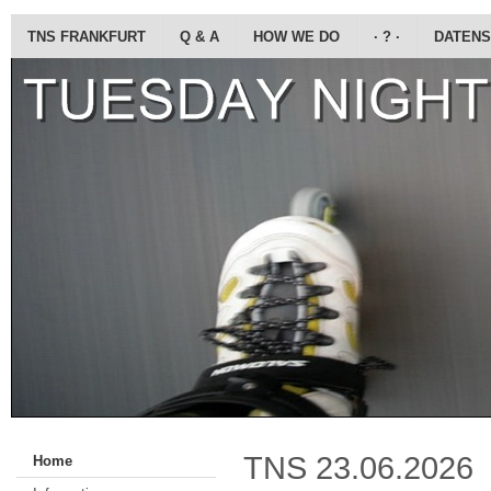
TNS FRANKFURT
Q & A
HOW WE DO
· ? ·
DATENS
TNS 23.06.2026
Home