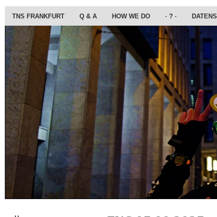
TNS FRANKFURT
Q & A
HOW WE DO
· ? ·
DATENS